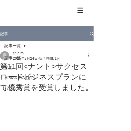
記事
記事一覧
chihiro
記事一覧
2025年3月24日
読了時間: 1分
第11回<ナント>サクセス
加工
ロードビジネスプランに
HIMARAYA LION
て優秀賞を受賞しました。
お知らせ