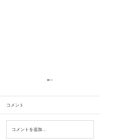
工場見学
先日、MOBIO（ものづくりビ
ジネスセンター大阪）の「街
コメント
パビ」事務局の方々が、 弊社
に工場見学に来て下さいまし
た！ 山の中までお越し下さ
コメントを追加…
2026年 1月 M
り、ありがとうございまし
UNICA出展