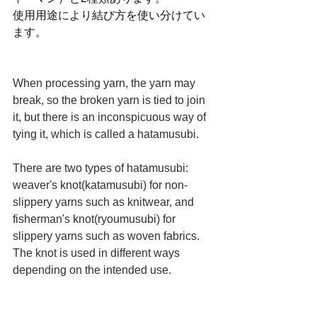
使用用途により結び方を使い分けてい
ます。
When processing yarn, the yarn may 
break, so the broken yarn is tied to join 
it, but there is an inconspicuous way of 
tying it, which is called a hatamusubi.
There are two types of hatamusubi: 
weaver's knot(katamusubi) for non-
slippery yarns such as knitwear, and 
fisherman's knot(ryoumusubi) for 
slippery yarns such as woven fabrics.
The knot is used in different ways 
depending on the intended use.