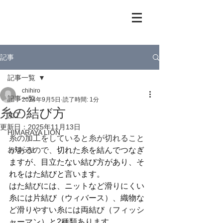
記事
記事一覧
chihiro
記事一覧
2024年9月5日
読了時間: 1分
糸の結び方
加工
更新日：
2025年11月13日
HIMARAYA LION
糸の加工をしていると糸が切れること
お知らせ
があるので、
切れた糸を結んでつなぎ
ますが、目立たない結び方があり、そ
れをはた結びと言います。
はた結びには、ニットなど滑りにくい
糸には片結び（ウィバース）、織物な
ど滑りやすい糸には両結び（フィッシ
ャーマン）と2種類あります。